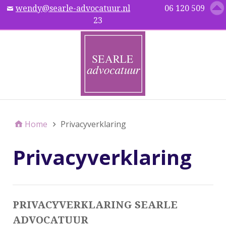
wendy@searle-advocatuur.nl
06 120 509
Menu
23
Home
Privacyverklaring
Privacyverklaring
PRIVACYVERKLARING SEARLE
ADVOCATUUR