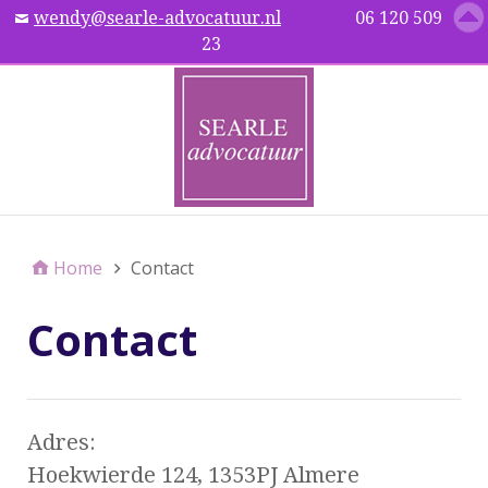
wendy@searle-advocatuur.nl
06 120 509
Menu
23
Home
Contact
Contact
Adres:
Hoekwierde 124, 1353PJ Almere