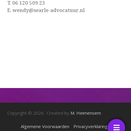
T. 06 120 509 23
E. wendy@searle-advocatuur.nl
Copyright © 2026
. Created by
M. Heimensem
.
Floating
Floating
Algemene Voorwaarden
Privacyverklaring
button
button