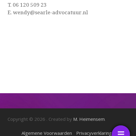
T. 06 120 509 23
E. wendy@searle-advocatuur.nl
Copyright © 2026
. Created by
M. Heimensem
.
Floating
Floating
Algemene Voorwaarden
Privacyverklaring
button
button